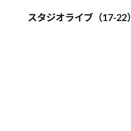
コ
ナ
ン
ビ
スタジオライブ（17-22
テ
ゲ
ン
ー
ツ
シ
へ
ョ
ス
ン
キ
に
ッ
移
プ
動