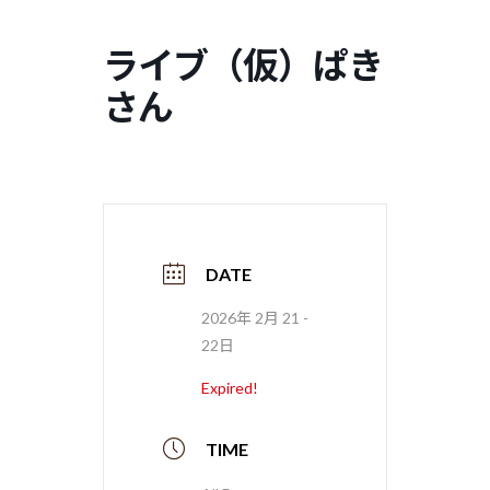
コ
ナ
ン
ビ
ライブ（仮）ぱき
テ
ゲ
ン
ー
さん
ツ
シ
へ
ョ
ス
ン
キ
に
ッ
移
プ
動
DATE
2026年 2月 21 -
22日
Expired!
TIME