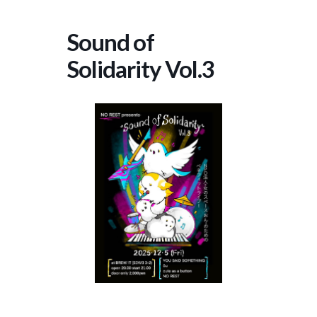
コ
ナ
ン
ビ
Sound of
テ
ゲ
ン
ー
Solidarity Vol.3
ツ
シ
へ
ョ
ス
ン
キ
に
ッ
移
プ
動