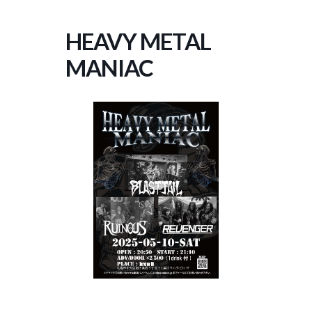
コ
ナ
ン
ビ
HEAVY METAL
テ
ゲ
ン
ー
MANIAC
ツ
シ
へ
ョ
ス
ン
キ
に
ッ
移
プ
動