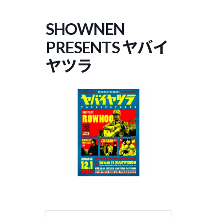
コ
ナ
ン
ビ
SHOWNEN
テ
ゲ
ン
ー
PRESENTS ヤバイ
ツ
シ
へ
ョ
ヤツラ
ス
ン
キ
に
ッ
移
プ
動