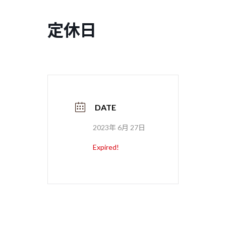
コ
ナ
ン
ビ
定休日
テ
ゲ
ン
ー
ツ
シ
へ
ョ
ス
ン
キ
に
ッ
移
プ
動
DATE
2023年 6月 27日
Expired!