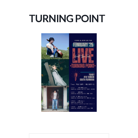
コ
ナ
ン
ビ
TURNING POINT
テ
ゲ
ン
ー
ツ
シ
へ
ョ
ス
ン
キ
に
ッ
移
プ
動