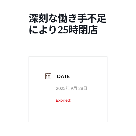
コ
ナ
ン
ビ
深刻な働き手不足
テ
ゲ
ン
ー
により25時閉店
ツ
シ
へ
ョ
ス
ン
キ
に
ッ
移
プ
動
DATE
2023年 9月 28日
Expired!