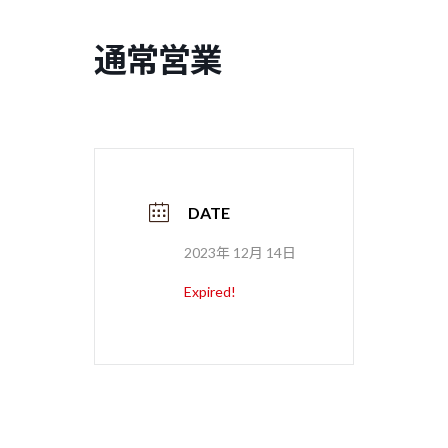
コ
ナ
ン
ビ
通常営業
テ
ゲ
ン
ー
ツ
シ
へ
ョ
ス
ン
キ
に
ッ
移
プ
動
DATE
2023年 12月 14日
Expired!