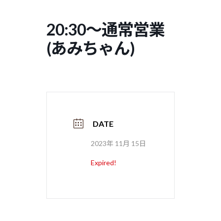
コ
ナ
ン
ビ
20:30〜通常営業
テ
ゲ
ン
ー
(あみちゃん)
ツ
シ
へ
ョ
ス
ン
キ
に
ッ
移
プ
動
DATE
2023年 11月 15日
Expired!